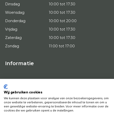
Dinsdag
10:00 tot 17:30
Woensdag
10:00 tot 17:30
Donderdag
10:00 tot 20:00
Vrijdag
10:00 tot 17:30
Zaterdag
10:00 tot 17:30
Zondag
11:00 tot 17:00
Informatie
HOME
PROEFPLAATSING
KUNSTENAARS
OVER ONS
Wij gebruiken cookies
KUNSTWERKEN
We kunnen deze plaatsen voor analyse van onze bezoekersgegevens, om
NEWS
onze website te verbeteren, gepersonaliseerde inhoud te tonen en om u
HOE WERKT HET
een geweldige website-ervaring te bieden. Voor meer informatie over de
CONTACT
cookies die we gebruiken opent u de instellingen.