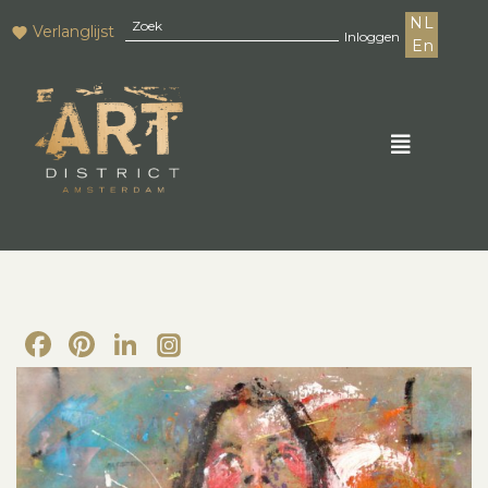
NL
Verlanglijst
Inloggen
En
Facebook
Pinterest
LinkedIn