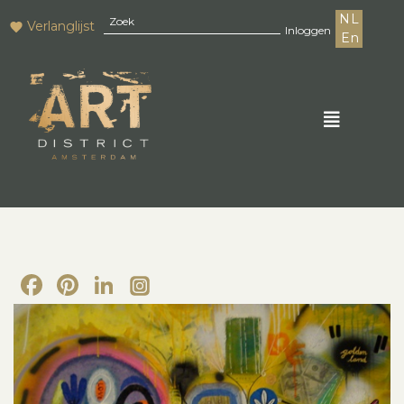
NL
Verlanglijst
Inloggen
En
Facebook
Pinterest
LinkedIn