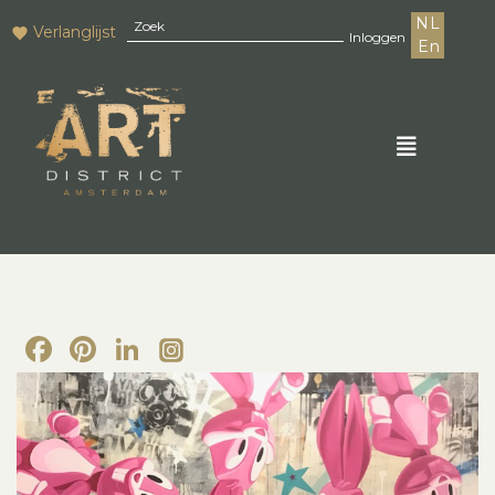
NL
Verlanglijst
Inloggen
En
Facebook
Pinterest
LinkedIn