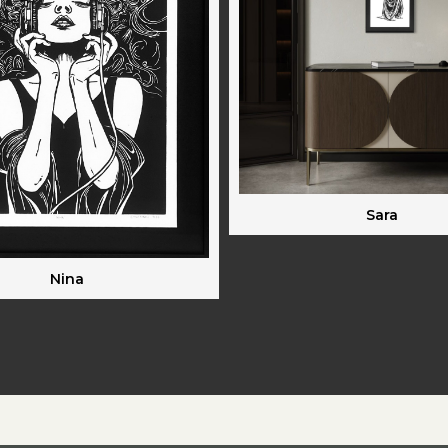
Sara
Nina