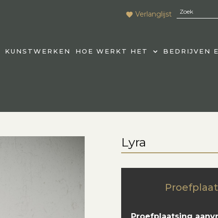
Verlanglijst
KUNSTWERKEN
HOE WERKT HET
BEDRIJVEN 
Lyra
Proefplaat
Proefplaatsing aanv