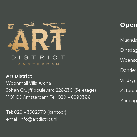
Open
Maand
Dinsda
Woens
Donder
Art District
Vrijdag
Woonmall Villa Arena
Johan Cruijff boulevard 226-230
(3e etage)
Zaterd
1101 DJ Amsterdam
Tel:
020 – 6090386
Zonda
Tel:
020 – 3302370
(kantoor)
email:
info@artdistrict.nl