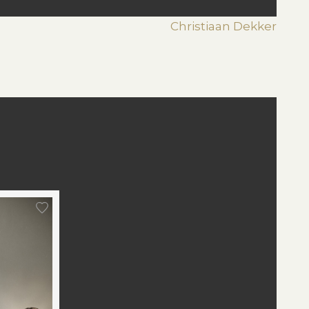
Christiaan Dekker
st
edIn