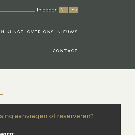
Inloggen
NL
En
EN KUNST
OVER ONS
NIEUWS
CONTACT
sing aanvragen of reserveren?
ragen: