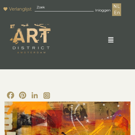
NL
Verlanglijst
Inloggen
En
Facebook
Pinterest
LinkedIn