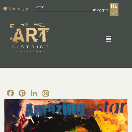
NL
Verlanglijst
Inloggen
En
Facebook
Pinterest
LinkedIn