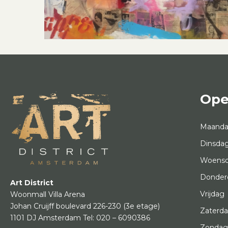
Ope
Maand
Dinsda
Woens
Donder
Art District
Vrijdag
Woonmall Villa Arena
Johan Cruijff boulevard 226-230
(3e etage)
Zaterd
1101 DJ Amsterdam
Tel:
020 – 6090386
Zonda