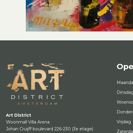
Ope
Maand
Dinsda
Woens
Donder
Art District
Vrijdag
Woonmall Villa Arena
Johan Cruijff boulevard 226-230
(3e etage)
Zaterd