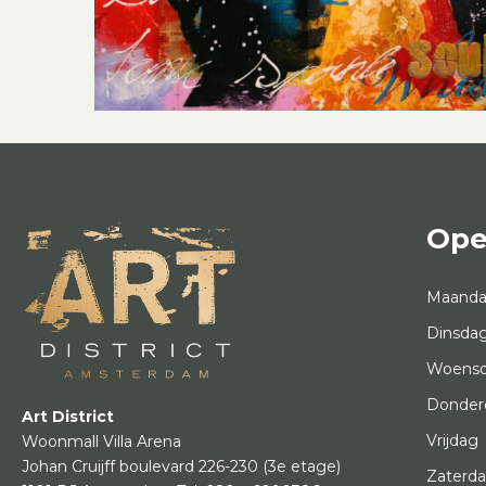
Ope
Maand
Dinsda
Woens
Donder
Art District
Vrijdag
Woonmall Villa Arena
Johan Cruijff boulevard 226-230
(3e etage)
Zaterd