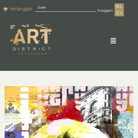
NL
Verlanglijst
Inloggen
En