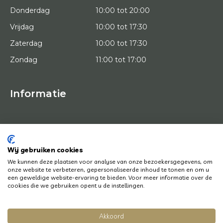
Donderdag
10:00 tot 20:00
Vrijdag
10:00 tot 17:30
Zaterdag
10:00 tot 17:30
Zondag
11:00 tot 17:00
Informatie
HOME
PROEFPLAATSING
KUNSTENAARS
OVER ONS
Wij gebruiken cookies
KUNSTWERKEN
We kunnen deze plaatsen voor analyse van onze bezoekersgegevens, om
NEWS
onze website te verbeteren, gepersonaliseerde inhoud te tonen en om u
HOE WERKT HET
een geweldige website-ervaring te bieden. Voor meer informatie over de
CONTACT
cookies die we gebruiken opent u de instellingen.
KUNSTUITLEEN
Akkoord
© Copyright 2022 Art District | Website door
BE Digital
|
Privacy Policy