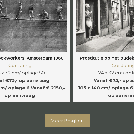
ockworkers, Amsterdam 1960
Prostitutie op het oudek
Cor Jaring
Cor Jarin
 x 32 cm/ oplage 50
24 x 32 cm/ opl
af €75,- op aanvraag
Vanaf €75,- op 
cm/ oplage 6
Vanaf € 2150,-
105 x 140 cm/ oplage 6
op aanvraag
op aanvra
Meer Bekijken