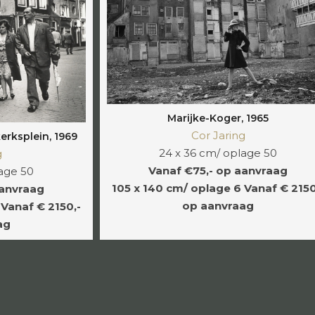
Marijke-Koger, 1965
Cor Jaring
erksplein, 1969
24 x 36 cm/ oplage 50
g
Vanaf €75,- op aanvraag
age 50
105 x 140 cm/ oplage 6
Vanaf € 2150
aanvraag
op aanvraag
Vanaf € 2150,-
ag