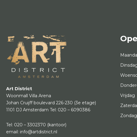
Ope
Maand
Dinsda
Woens
Donder
Art District
Vrijdag
Woonmall Villa Arena
Johan Cruijff boulevard 226-230
(3e etage)
Zaterd
1101 DJ Amsterdam
Tel:
020 – 6090386
Zonda
Tel:
020 – 3302370
(kantoor)
email:
info@artdistrict.nl