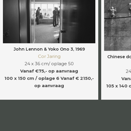
John Lennon & Yoko Ono 3, 1969
Cor Jaring
Chinese d
24 x 36 cm/ oplage 50
Vanaf €75,- op aanvraag
24
100 x 150 cm / oplage 6
Vanaf € 2150,-
Van
op aanvraag
105 x 140 