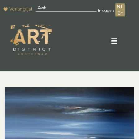
NL
Verlanglijst
Inloggen
En