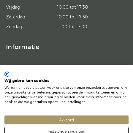
Vrijdag
10:00 tot 17:30
Zaterdag
10:00 tot 17:30
Zondag
11:00 tot 17:00
Informatie
HOME
PROEFPLAATSING
KUNSTENAARS
OVER ONS
Wij gebruiken cookies
KUNSTWERKEN
We kunnen deze plaatsen voor analyse van onze bezoekersgegevens, om
NEWS
onze website te verbeteren, gepersonaliseerde inhoud te tonen en om u
HOE WERKT HET
een geweldige website-ervaring te bieden. Voor meer informatie over de
CONTACT
cookies die we gebruiken opent u de instellingen.
KUNSTUITLEEN
Akkoord
© Copyright 2022 Art District | Website door
BE Digital
|
Privacy Policy
Instellingen wijzigen
Heb je een vraag? Laat het ons weten, we helpen je graag en snel!