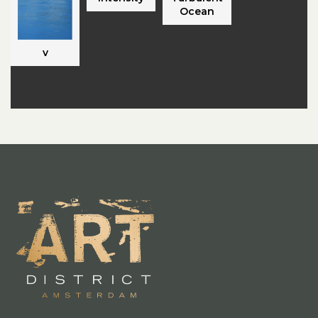
Ocean
v