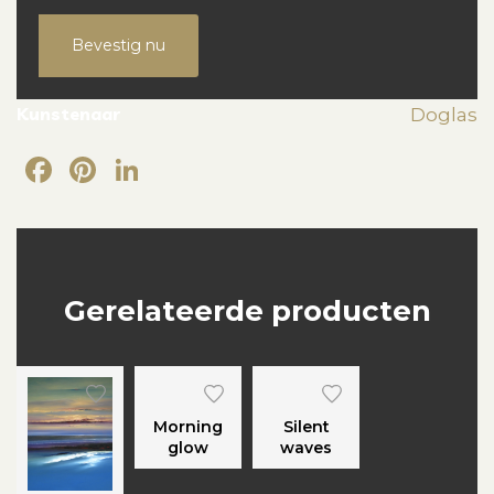
Bevestig nu
Kunstenaar
Doglas
Facebook
Pinterest
LinkedIn
Gerelateerde producten
Morning
Silent
glow
waves