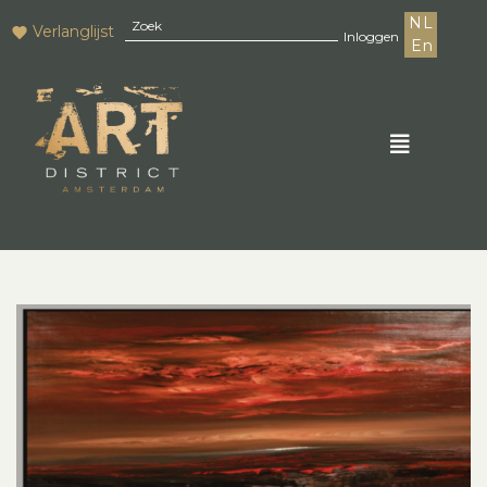
NL
Verlanglijst
Inloggen
En