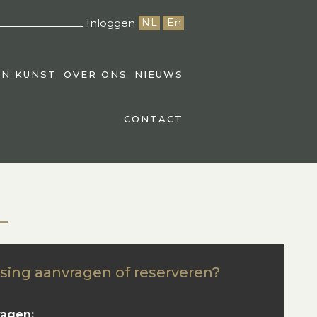
Inloggen
NL
En
EN KUNST
OVER ONS
NIEUWS
CONTACT
sing aanvragen of reserveren?
ragen: