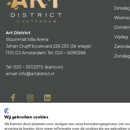
Dinsda
Woens
Donder
Art District
Vrijdag
Woonmall Villa Arena
Johan Cruijff boulevard 226-230
(3e etage)
Zaterd
1101 DJ Amsterdam
Tel:
020 – 6090386
Zonda
Tel:
020 – 3302370
(kantoor)
email:
info@artdistrict.nl
Wij gebruiken cookies
© Copyright 2
We kunnen deze plaatsen voor analyse van onze bezoekersgegevens, om onze
Heb je een vraag? Laat het ons weten, we helpen je graag en snel!
ervaring te bieden. Voor meer informatie over de cookies die we gebruiken op