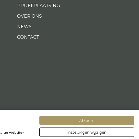
PROEFPLAATSING
OVER ONS
NEWS
CONTACT
Akkoord
Instellingen wijzigen
dige website-