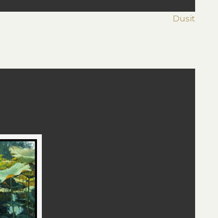
Dusit
st
edIn