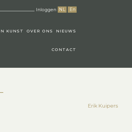
Inloggen
NL
En
EN KUNST
OVER ONS
NIEUWS
CONTACT
Erik Kuipers
st
edIn