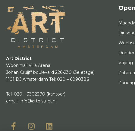
Open
Maand
Dinsda
Woens
Donder
Art District
Vrijdag
Woonmall Villa Arena
Johan Cruijff boulevard 226-230
(3e etage)
Zaterd
1101 DJ Amsterdam
Tel:
020 – 6090386
Zonda
Tel:
020 – 3302370
(kantoor)
email:
info@artdistrict.nl