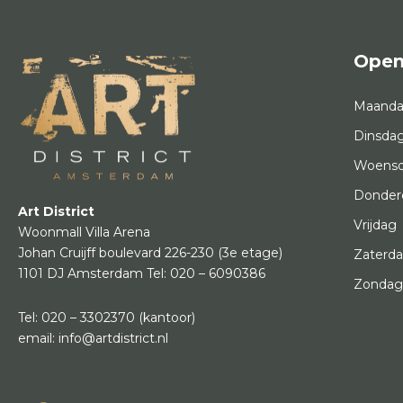
Open
Maand
Dinsda
Woens
Donder
Art District
Vrijdag
Woonmall Villa Arena
Johan Cruijff boulevard 226-230
(3e etage)
Zaterd
1101 DJ Amsterdam
Tel:
020 – 6090386
Zonda
Tel:
020 – 3302370
(kantoor)
email:
info@artdistrict.nl