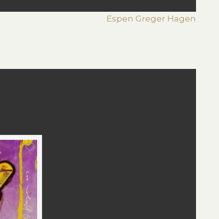
Espen Greger Hagen
st
edIn