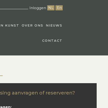
Inloggen
NL
En
EN KUNST
OVER ONS
NIEUWS
CONTACT
sing aanvragen of reserveren?
ragen: