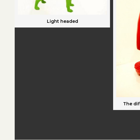
Light headed
The dif