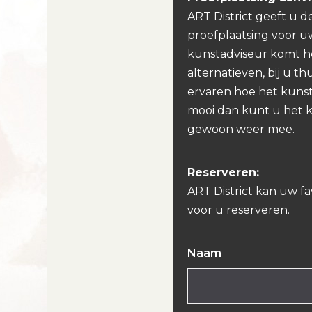
ART District geeft u d
proefplaatsing voor u
kunstadviseur komt h
alternatieven, bij u th
ervaren hoe het kunst
mooi dan kunt u het 
gewoon weer mee.
Reserveren:
ART District kan uw f
voor u reserveren.
Naam