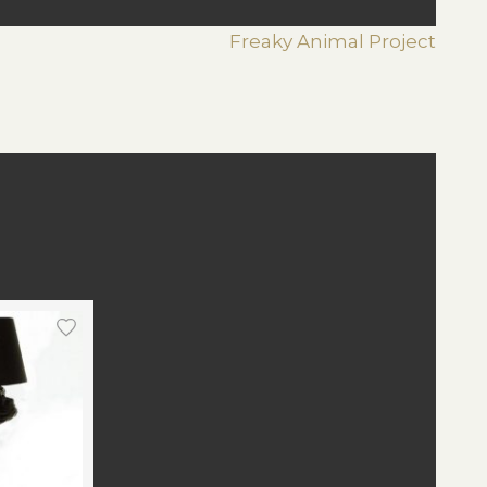
Freaky Animal Project
st
edIn