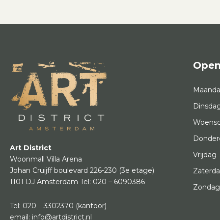
Open
Maand
Dinsda
Woens
Donder
Art District
Vrijdag
Woonmall Villa Arena
Johan Cruijff boulevard 226-230
(3e etage)
Zaterd
1101 DJ Amsterdam
Tel:
020 – 6090386
Zonda
Tel:
020 – 3302370
(kantoor)
email:
info@artdistrict.nl