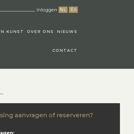
Inloggen
NL
En
EN KUNST
OVER ONS
NIEUWS
CONTACT
sing aanvragen of reserveren?
ragen: