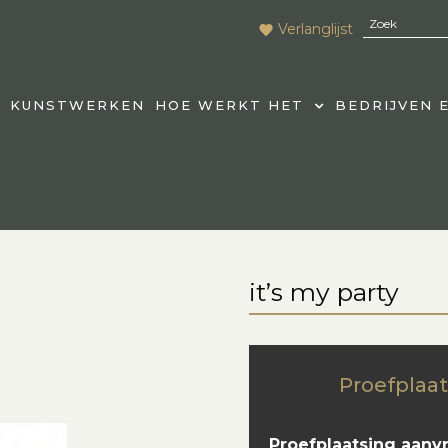
Verlanglijst
KUNSTWERKEN
HOE WERKT HET
BEDRIJVEN 
it’s my party
Proefplaat
Proefplaatsing aanv