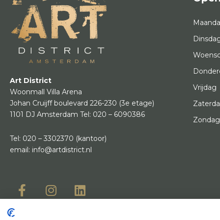
Maand
Dinsda
Woens
Donder
Art District
Vrijdag
Woonmall Villa Arena
Johan Cruijff boulevard 226-230
(3e etage)
Zaterd
1101 DJ Amsterdam
Tel:
020 – 6090386
Zonda
Tel:
020 – 3302370
(kantoor)
email:
info@artdistrict.nl