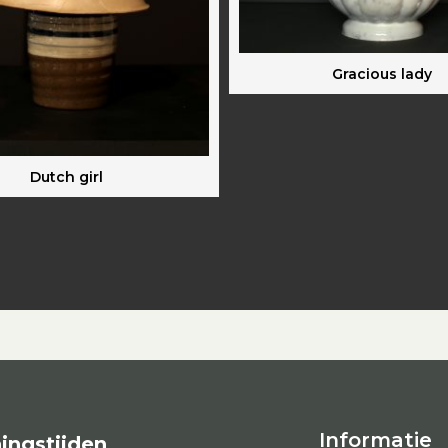
Gracious lady
Dutch girl
Informatie
ingstijden