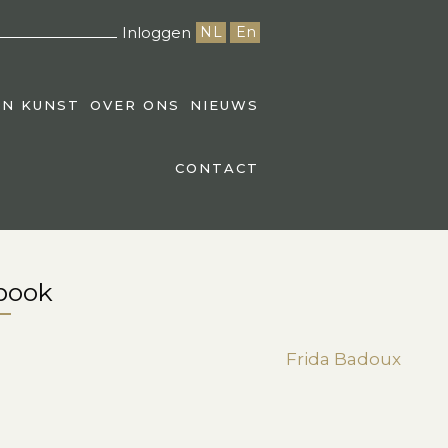
Inloggen
NL
En
EN KUNST
OVER ONS
NIEUWS
CONTACT
 book
Frida Badoux
st
edIn