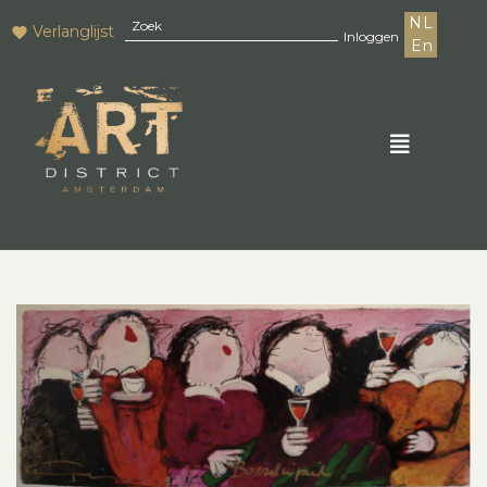
NL
Verlanglijst
Inloggen
En