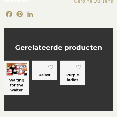
Kunstenaar
Gerdine Duijsens
Facebook
Pinterest
LinkedIn
Gerelateerde producten
Relaxt
Purple
ladies
Waiting
for the
waiter