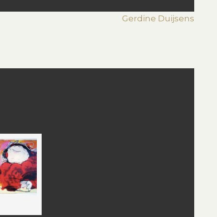
Gerdine Duijsens
st
edIn