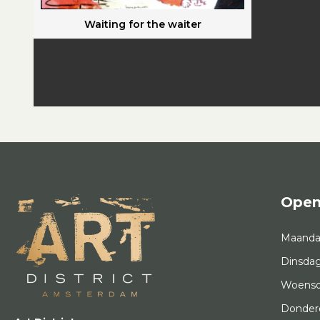
Waiting for the waiter
Open
Maand
Dinsda
Woens
Donder