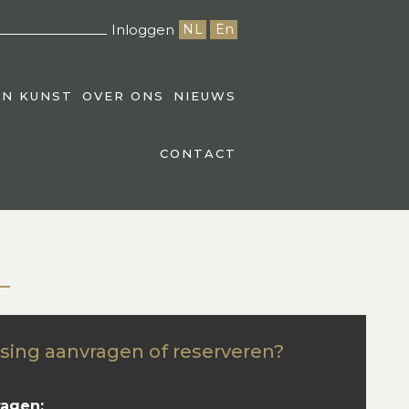
Inloggen
NL
En
EN KUNST
OVER ONS
NIEUWS
CONTACT
sing aanvragen of reserveren?
ragen: