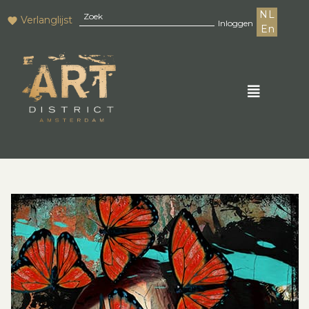
NL
Verlanglijst
Inloggen
En