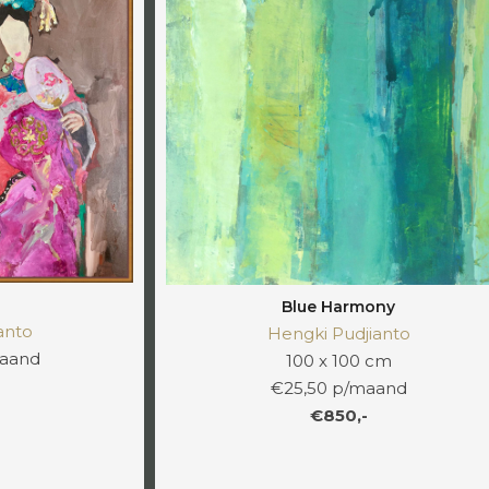
Blue Harmony
anto
Hengki Pudjianto
maand
100 x 100 cm
€25,50 p/maand
€850,-