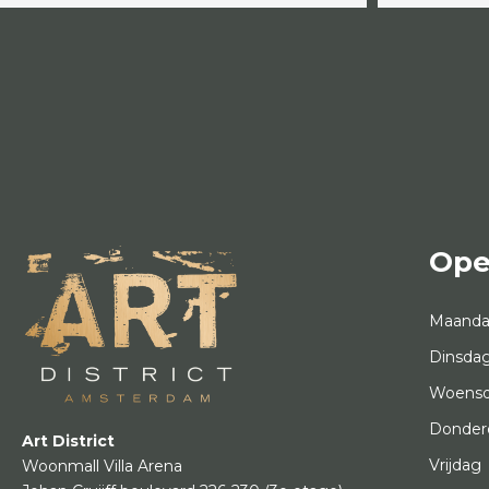
Ope
Maand
Dinsda
Woens
Donder
Art District
Vrijdag
Woonmall Villa Arena