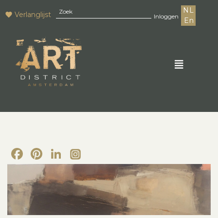
NL
Verlanglijst
Inloggen
En
Facebook
Pinterest
LinkedIn