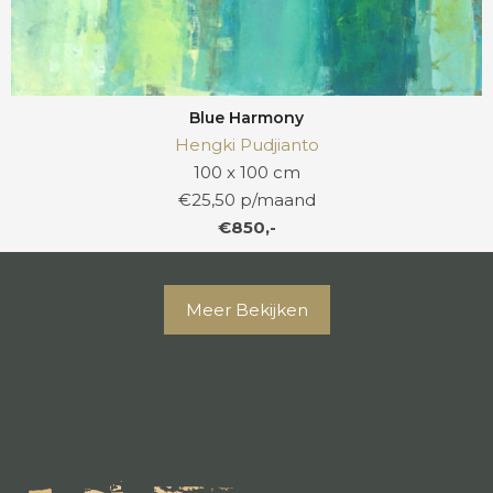
Blue Harmony
Hengki Pudjianto
100 x 100 cm
€25,50 p/maand
€850,-
Meer Bekijken