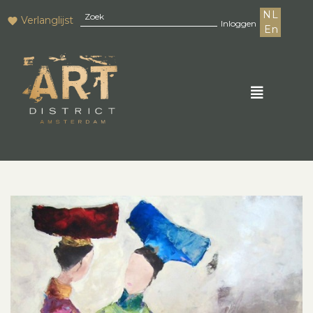
NL
Verlanglijst
Inloggen
En