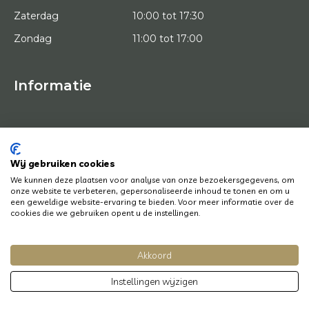
Zaterdag
10:00 tot 17:30
Zondag
11:00 tot 17:00
Informatie
HOME
PROEFPLAATSING
KUNSTENAARS
OVER ONS
Wij gebruiken cookies
KUNSTWERKEN
We kunnen deze plaatsen voor analyse van onze bezoekersgegevens, om
NEWS
onze website te verbeteren, gepersonaliseerde inhoud te tonen en om u
HOE WERKT HET
een geweldige website-ervaring te bieden. Voor meer informatie over de
CONTACT
cookies die we gebruiken opent u de instellingen.
KUNSTUITLEEN
Akkoord
© Copyright 2022 Art District | Website door
BE Digital
|
Privacy Policy
Instellingen wijzigen
Heb je een vraag? Laat het ons weten, we helpen je graag en snel!