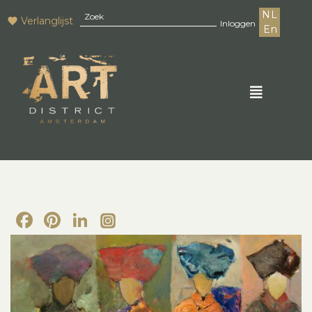
NL
Verlanglijst
Inloggen
En
Facebook
Pinterest
LinkedIn