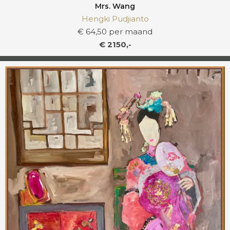
Mrs. Wang
Hengki Pudjianto
€ 64,50 per maand
€ 2150,-