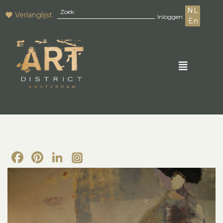
NL
Verlanglijst
Inloggen
En
Facebook
Pinterest
LinkedIn