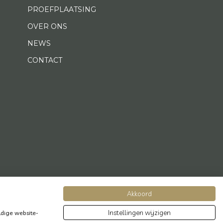
PROEFPLAATSING
OVER ONS
NEWS
CONTACT
Akkoord
Instellingen wijzigen
dige website-