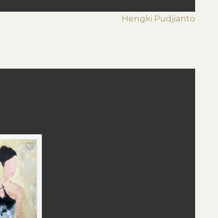
Hengki Pudjianto
st
edIn