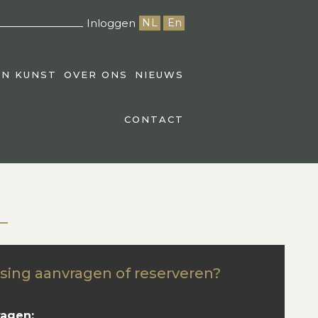
Inloggen
NL
En
EN KUNST
OVER ONS
NIEUWS
CONTACT
sing aanvragen of reserveren?
ragen: