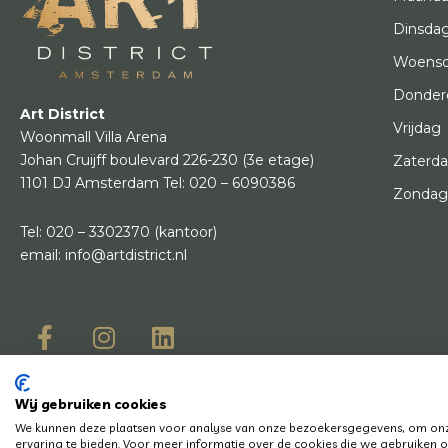
Dinsda
Woens
Donder
Art District
Vrijdag
Woonmall Villa Arena
Johan Cruijff boulevard 226-230
(3e etage)
Zaterd
1101 DJ Amsterdam
Tel:
020 – 6090386
Zonda
Tel:
020 – 3302370
(kantoor)
email:
info@artdistrict.nl
Wij gebruiken cookies
© Copyright 2
We kunnen deze plaatsen voor analyse van onze bezoekersgegevens, om onze
Heb je een vraag? Laat het ons weten, we helpen je graag en snel!
ervaring te bieden. Voor meer informatie over de cookies die we gebruiken op