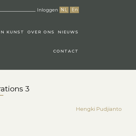
Inloggen
NL
En
EN KUNST
OVER ONS
NIEUWS
CONTACT
ations 3
Hengki Pudjianto
st
edIn