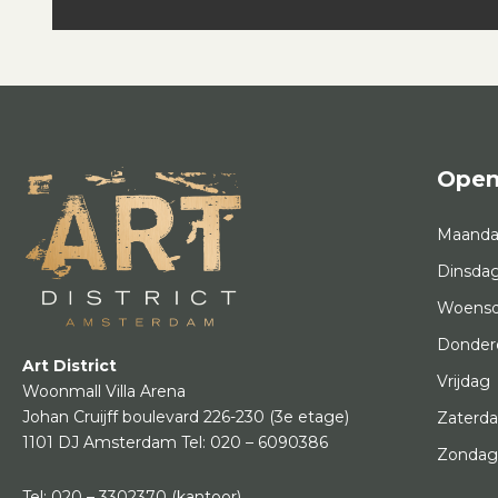
Open
Maand
Dinsda
Woens
Donder
Art District
Vrijdag
Woonmall Villa Arena
Johan Cruijff boulevard 226-230
(3e etage)
Zaterd
1101 DJ Amsterdam
Tel:
020 – 6090386
Zonda
Tel:
020 – 3302370
(kantoor)