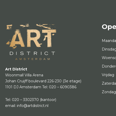
Ope
Maand
Dinsda
Woens
Donder
Art District
Vrijdag
Woonmall Villa Arena
Johan Cruijff boulevard 226-230
(3e etage)
Zaterd
1101 DJ Amsterdam
Tel:
020 – 6090386
Zonda
Tel:
020 – 3302370
(kantoor)
email:
info@artdistrict.nl