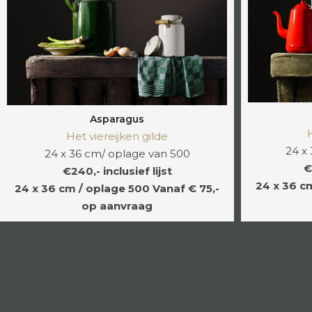
Asparagus
Het viereijken gilde
24 x
24 x 36 cm/ oplage van 500
€
€240,- inclusief lijst
24 x 36 c
24 x 36 cm / oplage 500
Vanaf € 75,-
op aanvraag