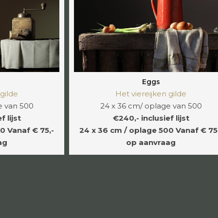
Eggs
Het viereijken gilde
 gilde
24 x 36 cm/ oplage van 500
e van 500
€240,- inclusief lijst
 lijst
24 x 36 cm / oplage 500
Vanaf € 75
00
Vanaf € 75,-
op aanvraag
ag