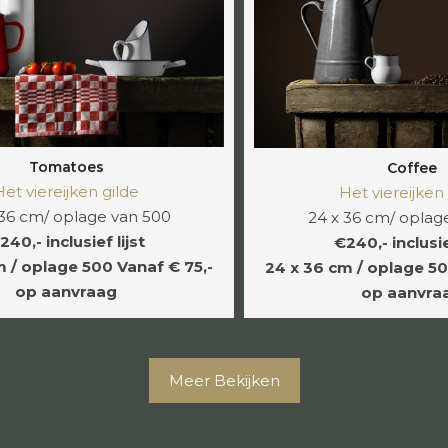
Tomatoes
Coffee
Het viereijken gilde
Het viereijken
 36 cm/ oplage van 500
24 x 36 cm/ oplag
240,- inclusief lijst
€240,- inclusief
m / oplage 500
Vanaf € 75,-
24 x 36 cm / oplage 5
op aanvraag
op aanvra
Meer Bekijken