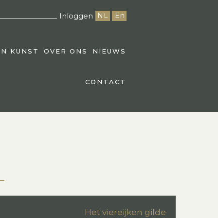
Inloggen
NL
En
EN KUNST
OVER ONS
NIEUWS
CONTACT
Het viereijken gilde