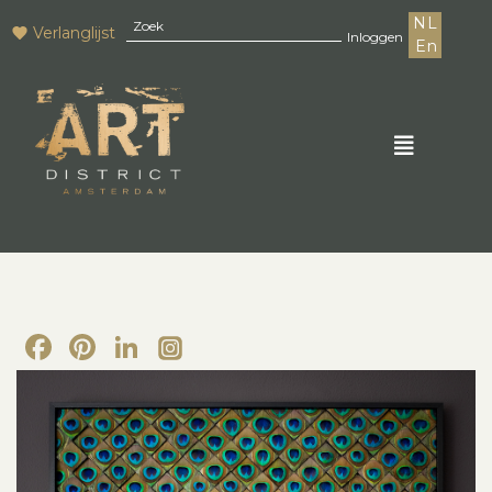
NL
Verlanglijst
Inloggen
En
Facebook
Pinterest
LinkedIn