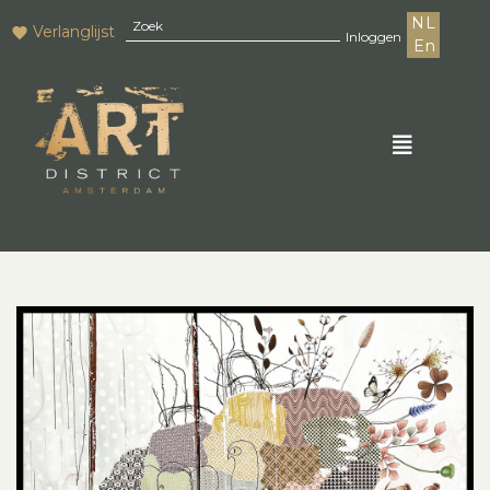
NL
Verlanglijst
Inloggen
En