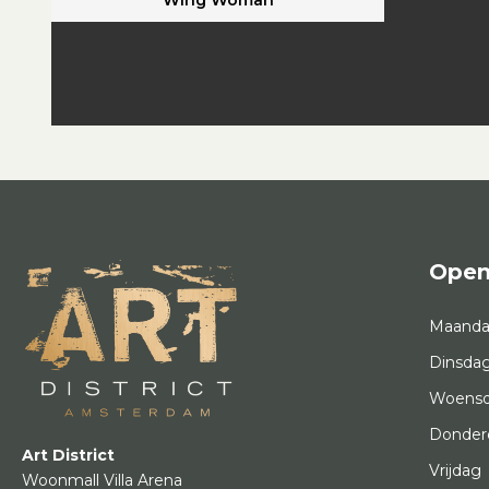
Open
Maand
Dinsda
Woens
Donder
Art District
Vrijdag
Woonmall Villa Arena