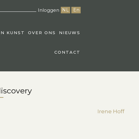
Inloggen
NL
En
EN KUNST
OVER ONS
NIEUWS
CONTACT
discovery
Irene Hoff
st
edIn