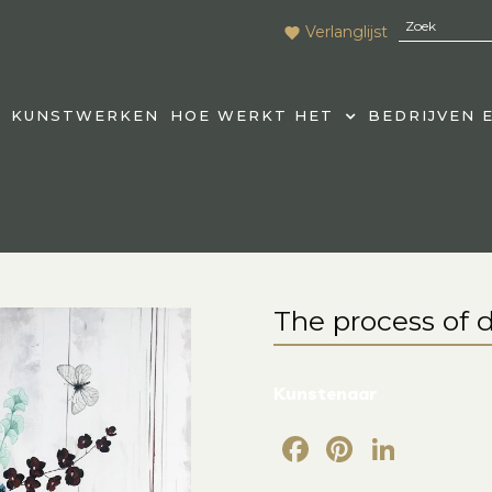
Verlanglijst
KUNSTWERKEN
HOE WERKT HET
BEDRIJVEN 
The process of 
Kunstenaar
Facebook
Pintere
Link