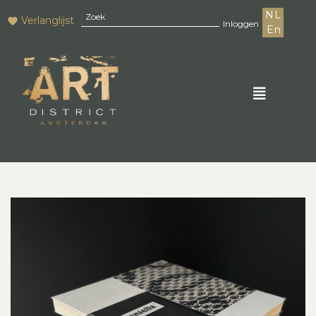
NL
Verlanglijst
Inloggen
En