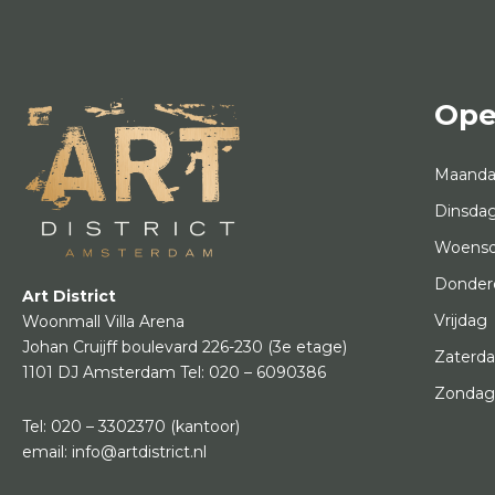
Ope
Maand
Dinsda
Woens
Donder
Art District
Vrijdag
Woonmall Villa Arena
Johan Cruijff boulevard 226-230
(3e etage)
Zaterd
1101 DJ Amsterdam
Tel:
020 – 6090386
Zonda
Tel:
020 – 3302370
(kantoor)
email:
info@artdistrict.nl