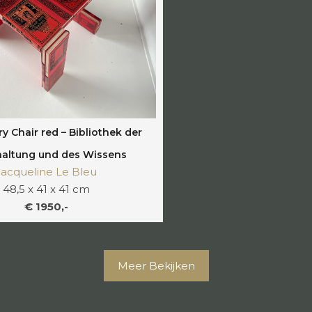
ry Chair red – Bibliothek der
altung und des Wissens
Jacqueline Le Bleu
48,5 x 41 x 41 cm
€ 1950,-
Meer Bekijken