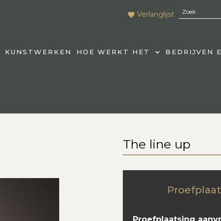
Verlanglijst
KUNSTWERKEN
HOE WERKT HET
BEDRIJVEN 
The line up
Proefplaat
Proefplaatsing aanv