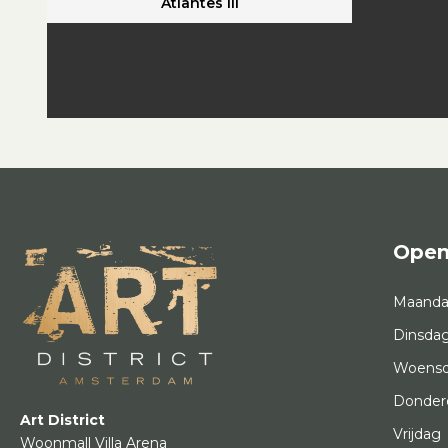
Atlantes iii
Open
Maand
Dinsda
Woens
Donder
Art District
Vrijdag
Woonmall Villa Arena