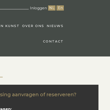
Inloggen
NL
En
EN KUNST
OVER ONS
NIEUWS
CONTACT
sing aanvragen of reserveren?
ragen: