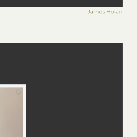
James Horan
st
edIn