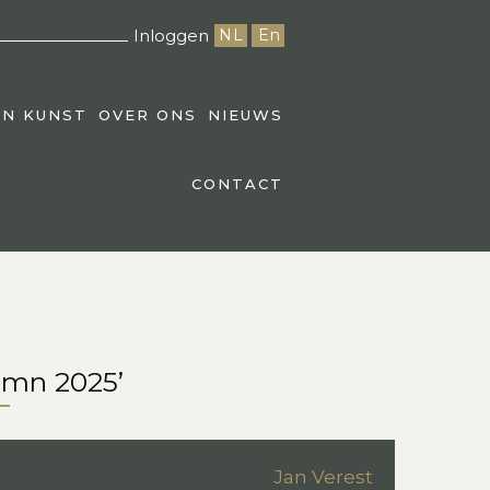
Inloggen
NL
En
EN KUNST
OVER ONS
NIEUWS
CONTACT
umn 2025’
Jan Verest