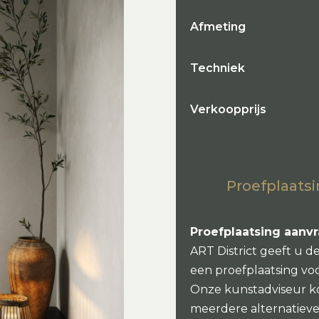
Afmeting
Techniek
Verkoopprijs
Proefplaatsi
Proefplaatsing aanv
ART District geeft u d
een proefplaatsing vo
Onze kunstadviseur k
meerdere alternatieven