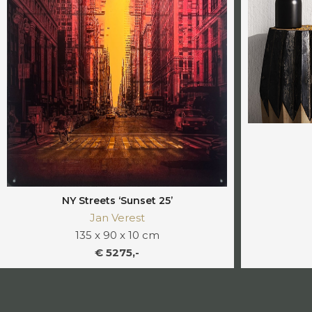
NY Streets ‘Sunset 25’
Jan Verest
135 x 90 x 10 cm
€ 5275,-