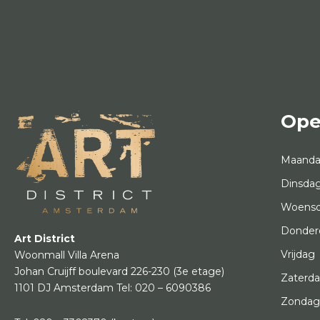
Ope
Maand
Dinsda
Woens
Donder
Art District
Vrijdag
Woonmall Villa Arena
Johan Cruijff boulevard 226-230
(3e etage)
Zaterd
1101 DJ Amsterdam
Tel:
020 – 6090386
Zonda