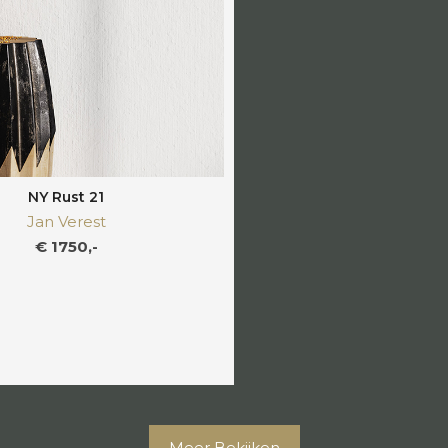
NY Rust 21
Jan Verest
€ 1750,-
Meer Bekijken