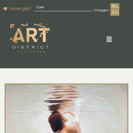
NL
Verlanglijst
Inloggen
En