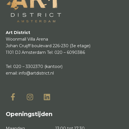
Art District
Woonmall Villa Arena
Johan Cruijff boulevard 226-230
(3e etage)
1101 DJ Amsterdam
Tel:
020 – 6090386
Tel:
020 – 3302370
(kantoor)
email:
info@artdistrict.nl
Openingstijden
Maandag
13:00 tot 17:30