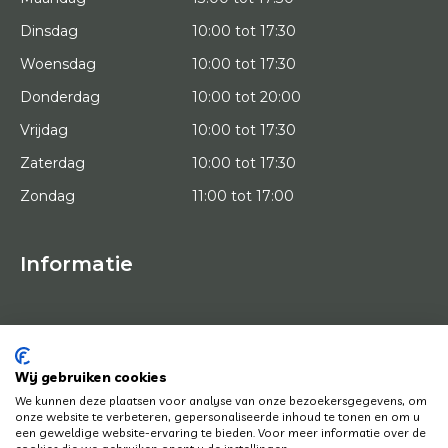
Dinsdag
10:00 tot 17:30
Woensdag
10:00 tot 17:30
Donderdag
10:00 tot 20:00
Vrijdag
10:00 tot 17:30
Zaterdag
10:00 tot 17:30
Zondag
11:00 tot 17:00
Informatie
HOME
PROEFPLAATSING
KUNSTENAARS
OVER ONS
Wij gebruiken cookies
KUNSTWERKEN
We kunnen deze plaatsen voor analyse van onze bezoekersgegevens, om
NEWS
onze website te verbeteren, gepersonaliseerde inhoud te tonen en om u
HOE WERKT HET
een geweldige website-ervaring te bieden. Voor meer informatie over de
CONTACT