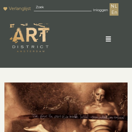
NL
Verlanglijst
Inloggen
En