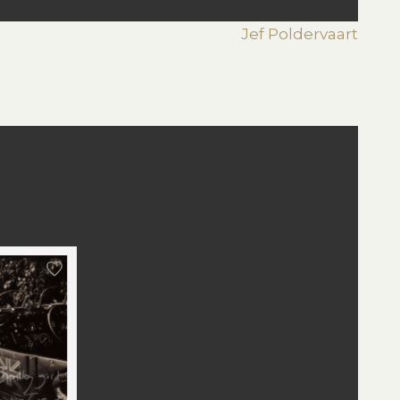
Jef Poldervaart
st
edIn