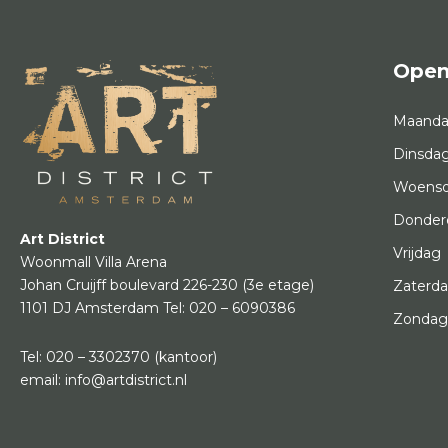
Open
Maand
Dinsda
Woens
Donder
Art District
Vrijdag
Woonmall Villa Arena
Johan Cruijff boulevard 226-230
(3e etage)
Zaterd
1101 DJ Amsterdam
Tel:
020 – 6090386
Zonda
Tel:
020 – 3302370
(kantoor)
email:
info@artdistrict.nl