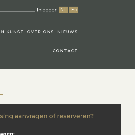
Inloggen
NL
En
EN KUNST
OVER ONS
NIEUWS
CONTACT
sing aanvragen of reserveren?
ragen: