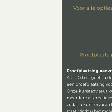
Voor alle opti
Proefplaatsi
Proefplaatsing aanv
ART District geeft u d
een proefplaatsing vo
Onze kunstadviseur k
meerdere alternatieven
zodat u kunt ervaren
staat. Vindt u het mo