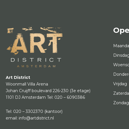
Ope
Maand
Dinsda
Woens
Donder
Art District
Vrijdag
Woonmall Villa Arena
Johan Cruijff boulevard 226-230
(3e etage)
Zaterd
1101 DJ Amsterdam
Tel:
020 – 6090386
Zonda
Tel:
020 – 3302370
(kantoor)
email:
info@artdistrict.nl