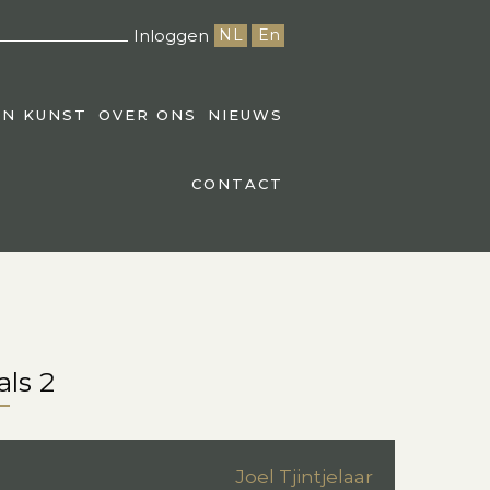
Inloggen
NL
En
EN KUNST
OVER ONS
NIEUWS
CONTACT
ls 2
Joel Tjintjelaar