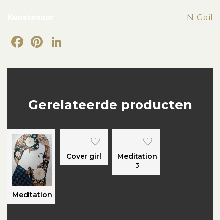
Kunstenaar
N. Gail
Facebook
Pinterest
LinkedIn
Gerelateerde producten
Cover girl
Meditation
3
Meditation