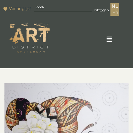
NL
Verlanglijst
Inloggen
En