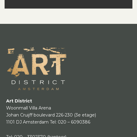
Art District
Woonmall Villa Arena
Johan Cruijff boulevard 226-230
(3e etage)
1101 DJ Amsterdam
Tel:
020 – 6090386
Tel:
020 – 3302370
(kantoor)