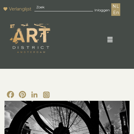
NL
Verlanglijst
Inloggen
En
Facebook
Pinterest
LinkedIn