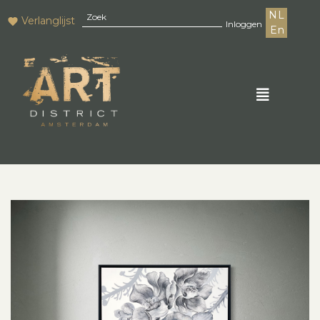
NL
Verlanglijst
Inloggen
En