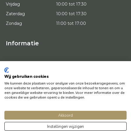
Vrijdag
10:00 tot 17:30
Zaterdag
10:00 tot 17:30
Zondag
11:00 tot 17:00
Informatie
HOME
PROEFPLAATSING
KUNSTENAARS
OVER ONS
Wij gebruiken cookies
KUNSTWERKEN
We kunnen deze plaatsen voor analyse van onze bezoekersgegevens, om
NEWS
onze website te verbeteren, gepersonaliseerde inhoud te tonen en om u
HOE WERKT HET
een geweldige website-ervaring te bieden. Voor meer informatie over de
CONTACT
cookies die we gebruiken opent u de instellingen.
KUNSTUITLEEN
Akkoord
© Copyright 2022 Art District | Website door
BE Digital
|
Privacy Policy
Instellingen wijzigen
Heb je een vraag? Laat het ons weten, we helpen je graag en snel!