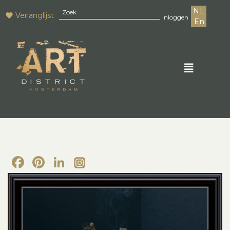
NL
Verlanglijst
Inloggen
En
Facebook
Pinterest
LinkedIn