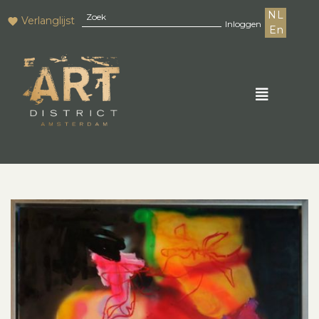
NL
Verlanglijst
Inloggen
En