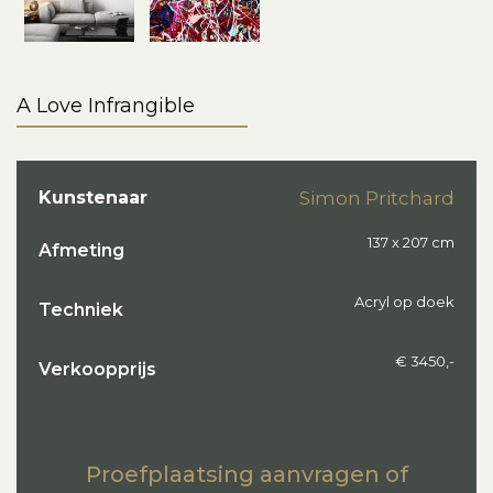
A Love Infrangible
Kunstenaar
Simon Pritchard
137 x 207 cm
Afmeting
Acryl op doek
Techniek
€ 3450,-
Verkoopprijs
Proefplaatsing aanvragen of