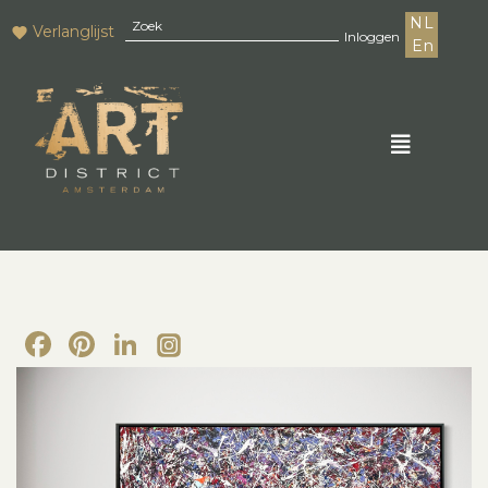
NL
Verlanglijst
Inloggen
En
Facebook
Pinterest
LinkedIn