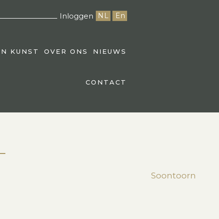
Inloggen
NL
En
EN KUNST
OVER ONS
NIEUWS
CONTACT
Soontoorn
st
edIn