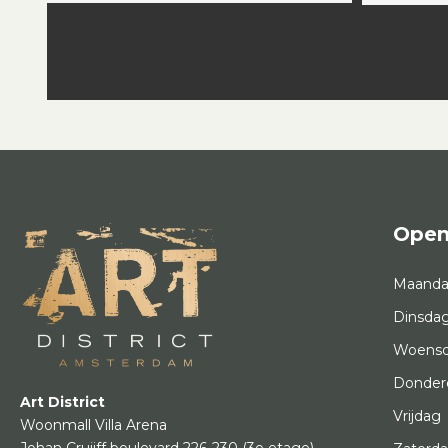
Open
Maand
Dinsda
Woens
Donder
Art District
Vrijdag
Woonmall Villa Arena