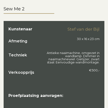
Sew Me 2
Kunstenaar
Stef van der Bijl
30 x 16 x 23 cm
Afmeting
Antieke naaimachine, omgezet in
Techniek
wandlamp. Dimmer in
naaimachinewiel. Gietijzer, zwart
staal. Eenvoudige wandmontage.
€500,-
Verkoopprijs
Proefplaatsing aanvragen: