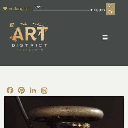
NL
Verlanglijst
Inloggen
En
Facebook
Pinterest
LinkedIn