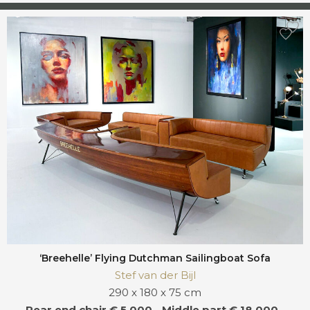
‘Breehelle’ Flying Dutchman Sailingboat Sofa
Stef van der Bijl
290 x 180 x 75 cm
Rear end chair € 5.000,- Middle part € 18.000,-