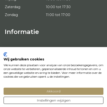
Zaterdag
10:00 tot 17:30
Zondag
11:00 tot 17:00
Informatie
HOME
PROEFPLAATSING
KUNSTENAARS
OVER ONS
Wij gebruiken cookies
KUNSTWERKEN
We kunnen deze plaatsen voor analyse van onze bezoekersgegevens, om
NEWS
onze website te verbeteren, gepersonaliseerde inhoud te tonen en om u
HOE WERKT HET
een geweldige website-ervaring te bieden. Voor meer informatie over de
CONTACT
cookies die we gebruiken opent u de instellingen.
KUNSTUITLEEN
Akkoord
© Copyright 2022 Art District | Website door
BE Digital
|
Privacy Policy
Instellingen wijzigen
Heb je een vraag? Laat het ons weten, we helpen je graag en snel!