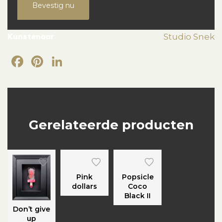
Bevestig nu
Kunstenaar
Studio Snek
Facebook
Pinterest
LinkedIn
Gerelateerde producten
Pink
Popsicle
dollars
Coco
Black II
Don’t give
up