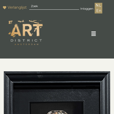
NL
Verlanglijst
Inloggen
En